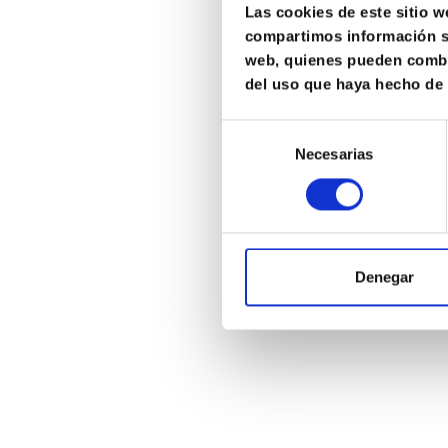
Las cookies de este sitio w
compartimos información so
web, quienes pueden combin
del uso que haya hecho de 
_ _ _ _ _
Selección
Necesarias
de
consentimiento
_ _ _080
_ _ _arm
Denegar