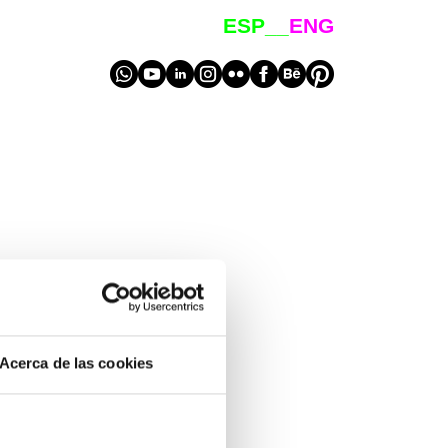
ESP__
ENG
on_
Acerca de las cookies
___
___