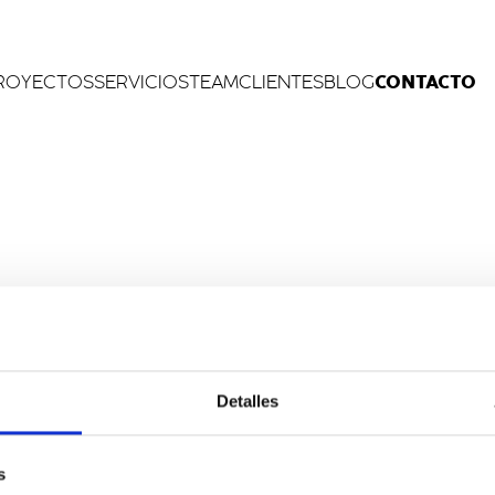
CONTACTO
ROYECTOS
SERVICIOS
TEAM
CLIENTES
BLOG
_______ art directi
Detalles
__ graphic design_
&____ audiovisual_
s