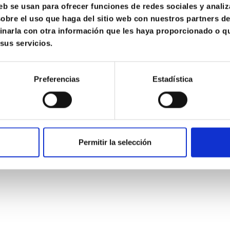
eb se usan para ofrecer funciones de redes sociales y analiz
bre el uso que haga del sitio web con nuestros partners de 
arla con otra información que les haya proporcionado o qu
sus servicios.
 _carrer mari 21-23_ _ _baixos 1a_
Preferencias
Estadística
32 barcelona_
_ _tel. +34 649 85 
and@binomi.es_
_ _binomi@binom
Permitir la selección