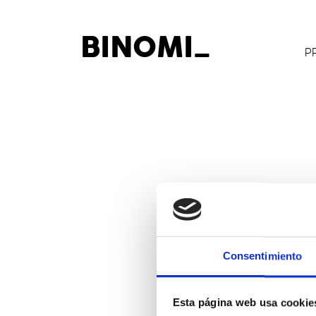
B
I
N
O
M
I
_
P
__
Consentimiento
__
__
Esta página web usa cookie